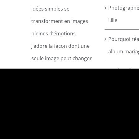
Photographe
idées simples se
Lille
transforment en images
pleines d’émotions.
Pourquoi réa
J’adore la façon dont une
album maria
seule image peut changer
Mariage de L
l’humeur d’une personne,
Aurélien
passer d’une émotion à
une autre en quelques
Cours Photo
secondes.
© 2026 by AlainGPIX.COM