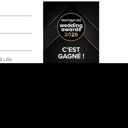
 Lille
IAGES