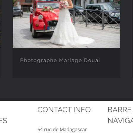
Photographe Mariage
Douai
Photographe Mariage Douai
CONTACT INFO
BARRE
ES
NAVIG
64 rue de Madagascar