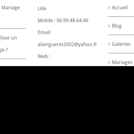
 Mariage
Accueil
Lille
Mobile :
06.99.48.64.40
Blog
Email:
liser un
Galeries
alaingueret2002@yahoo.fr
ge ?
Web :
Mariages à
aura &
https://alaingpix.com/
MES MAR